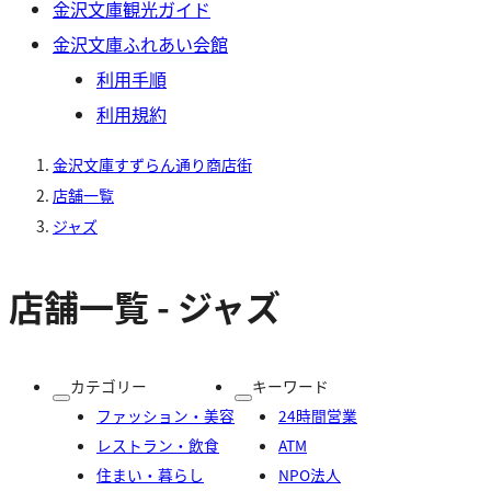
金沢文庫観光ガイド
金沢文庫ふれあい会館
利用手順
利用規約
金沢文庫すずらん通り商店街
店舗一覧
ジャズ
店舗一覧 - ジャズ
カテゴリー
キーワード
ファッション・美容
24時間営業
レストラン・飲食
ATM
住まい・暮らし
NPO法人